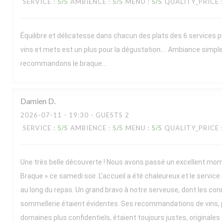
SERVICE
:
5
/5
AMBIENCE
:
5
/5
MENU
:
5
/5
QUALITY_PRICE
Équilibre et délicatesse dans chacun des plats des 6 services 
vins et mets est un plus pour la dégustation…. Ambiance simpl
recommandons le braque…
Damien
D
2026-07-11
- 19:30 - GUESTS 2
SERVICE
:
5
/5
AMBIENCE
:
5
/5
MENU
:
5
/5
QUALITY_PRICE
Une très belle découverte ! Nous avons passé un excellent mo
Braque » ce samedi soir. L’accueil a été chaleureux et le service
au long du repas. Un grand bravo à notre serveuse, dont les co
sommellerie étaient évidentes. Ses recommandations de vins, 
domaines plus confidentiels, étaient toujours justes, originales