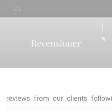
Cookie- hanteringspanel
Recensioner
Insta
reviews_from_our_clients_follow