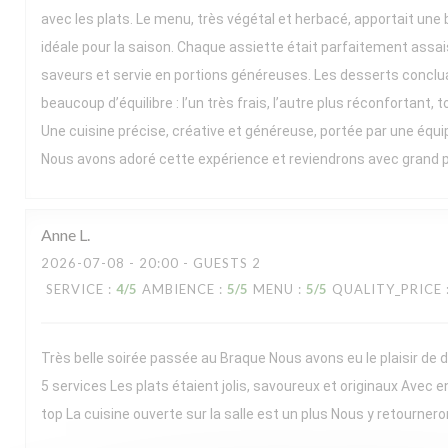
avec les plats. Le menu, très végétal et herbacé, apportait une b
idéale pour la saison. Chaque assiette était parfaitement assai
saveurs et servie en portions généreuses. Les desserts conclua
beaucoup d’équilibre : l’un très frais, l’autre plus réconfortant, t
Une cuisine précise, créative et généreuse, portée par une équ
Nous avons adoré cette expérience et reviendrons avec grand pla
Anne
L
2026-07-08
- 20:00 - GUESTS 2
SERVICE
:
4
/5
AMBIENCE
:
5
/5
MENU
:
5
/5
QUALITY_PRICE
Très belle soirée passée au Braque Nous avons eu le plaisir de
5 services Les plats étaient jolis, savoureux et originaux Avec e
top La cuisine ouverte sur la salle est un plus Nous y retournero