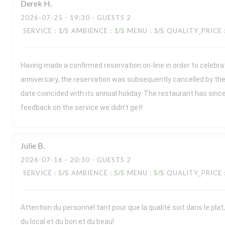
Derek
H
2026-07-25
- 19:30 - GUESTS 2
SERVICE
:
1
/5
AMBIENCE
:
1
/5
MENU
:
1
/5
QUALITY_PRICE
Having made a confirmed reservation on-line in order to celebr
anniversary, the reservation was subsequently cancelled by the
date coincided with its annual holiday. The restaurant has sin
feedback on the service we didn't get!
Julie
B
2026-07-16
- 20:30 - GUESTS 2
SERVICE
:
5
/5
AMBIENCE
:
5
/5
MENU
:
5
/5
QUALITY_PRICE
Attention du personnel tant pour que la qualité soit dans le plat,
du local et du bon et du beau!