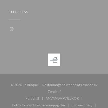
FÖLJ OSS
Instagram ((öppnas i ett nytt fönster))
© 2026 Le Braque — Restaurangens webbplats skapad av
((öppnas i ett nytt fönster))
Zenchef
Förbehåll
ANVÄNDARVILLKOR
((öppnas i ett nytt fönster))
((öppnas i ett nytt fönster))
Policy för skydd av personuppgifter
Cookiespolicy