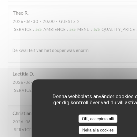
Theo
R
2026-06-30
- 20:00 - GUESTS 2
SERVICE
:
5
/5
AMBIENCE
:
5
/5
MENU
:
5
/5
QUALITY_PRICE
De kwaliteit van het souper was enorm
Laetitia
D
2026-06-30
- 13:00 - GUESTS 2
SERVICE
:
5
/5
AMBIENCE
:
5
/5
MENU
:
5
/5
QUALITY_PRICE
Denna webbplats använder cookies 
ger dig kontroll över vad du vill aktiv
Christian
L
OK, acceptera allt
2026-06-23
- 20:00 - GUESTS 2
SERVICE
:
5
/5
AMBIENCE
:
5
/5
MENU
:
5
/5
QUALITY_PRICE
Neka alla cookies