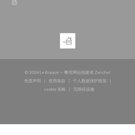
Instagram ((在新窗口中打开))
((在新窗口中
© 2026 Le Braque — 餐馆网站创建者
Zenchef
免责声明
使用条款
个人数据保护政策
((在新窗口中打开))
((在新窗口中打开))
((在新窗口中打开))
cookie 策略
无障碍设施
((在新窗口中打开))
((在新窗口中打开))