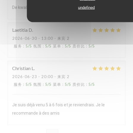
De kwaliteit van het souper was enorm
undefined
Laetitia
D
2026-06-30
- 13:00 - 来宾 2
服务
:
5
/5
氛围
:
5
/5
菜单
:
5
/5
质价比
:
5
/5
Christian
L
2026-06-23
- 20:00 - 来宾 2
服务
:
5
/5
氛围
:
5
/5
菜单
:
5
/5
质价比
:
5
/5
Je suis déjà venu 5 à 6 fois et je reviendrais. Je le
recommande à des amis