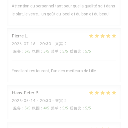
Attention du personnel tant pour que la qualité soit dans
le plat, le verre… un goût du local et du bon et du beau!
Pierre
L
2026-07-16
- 20:30 - 来宾 2
服务
:
5
/5
氛围
:
5
/5
菜单
:
5
/5
质价比
:
5
/5
Excellent restaurant, l’un des meilleurs de Lille
Hans-Peter
B
2026-05-14
- 20:30 - 来宾 2
服务
:
5
/5
氛围
:
4
/5
菜单
:
5
/5
质价比
:
5
/5