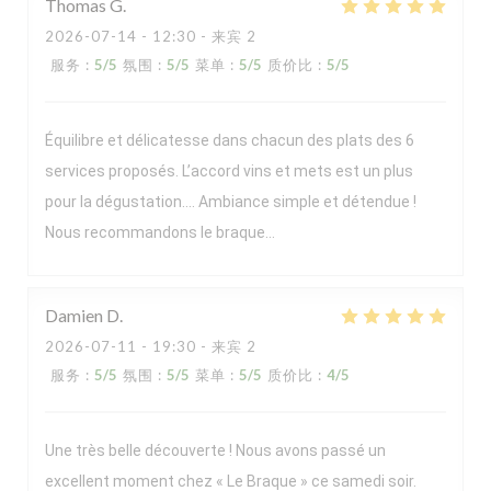
Thomas
G
2026-07-14
- 12:30 - 来宾 2
服务
:
5
/5
氛围
:
5
/5
菜单
:
5
/5
质价比
:
5
/5
Équilibre et délicatesse dans chacun des plats des 6
services proposés. L’accord vins et mets est un plus
pour la dégustation…. Ambiance simple et détendue !
Nous recommandons le braque…
Damien
D
2026-07-11
- 19:30 - 来宾 2
服务
:
5
/5
氛围
:
5
/5
菜单
:
5
/5
质价比
:
4
/5
Une très belle découverte ! Nous avons passé un
excellent moment chez « Le Braque » ce samedi soir.