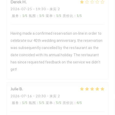
Derek
H
2026-07-25
- 19:30 - 来宾 2
服务
:
1
/5
氛围
:
1
/5
菜单
:
1
/5
质价比
:
1
/5
Having made a confirmed reservation on-line in order to
celebrate our 40th wedding anniversary, the reservation
was subsequently cancelled by the restaurant as the
date coincided with its annual holiday. The restaurant
has since requested feedback on the service we didn't
get!
Julie
B
2026-07-16
- 20:30 - 来宾 2
服务
:
5
/5
氛围
:
5
/5
菜单
:
5
/5
质价比
:
4
/5