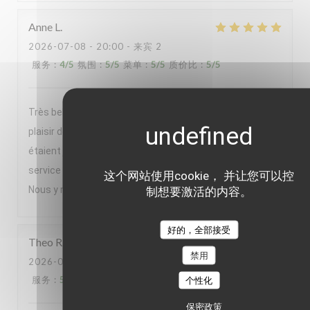
Anne
L
2026-07-08
- 20:00 - 来宾 2
服务
:
4
/5
氛围
:
5
/5
菜单
:
5
/5
质价比
:
5
/5
Très belle soirée passée au Braque Nous avons eu le
plaisir de déguster le menu en 5 services Les plats
étaient jolis, savoureux et originaux Avec en plus un
service au top La cuisine ouverte sur la salle est un plus
这个网站使用cookie， 并让您可以控
Nous y retournerons avec plaisir
制想要激活的内容。
好的，全部接受
Theo
R
禁用
2026-06-30
- 20:00 - 来宾 2
服务
:
5
/5
氛围
:
5
/5
菜单
:
5
/5
质价比
:
5
/5
个性化
保密政策