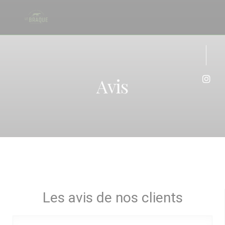
Personnalisation de vos choix en matière de cookies
Avis
Inst
Les avis de nos clients