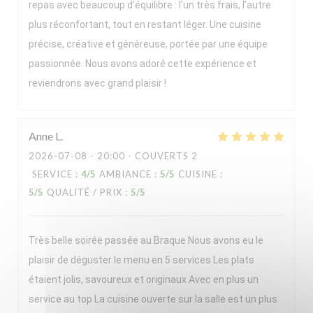
repas avec beaucoup d’équilibre : l’un très frais, l’autre
plus réconfortant, tout en restant léger. Une cuisine
précise, créative et généreuse, portée par une équipe
passionnée. Nous avons adoré cette expérience et
reviendrons avec grand plaisir !
Anne
L
2026-07-08
- 20:00 - COUVERTS 2
SERVICE
:
4
/5
AMBIANCE
:
5
/5
CUISINE
:
5
/5
QUALITÉ / PRIX
:
5
/5
Très belle soirée passée au Braque Nous avons eu le
plaisir de déguster le menu en 5 services Les plats
étaient jolis, savoureux et originaux Avec en plus un
service au top La cuisine ouverte sur la salle est un plus