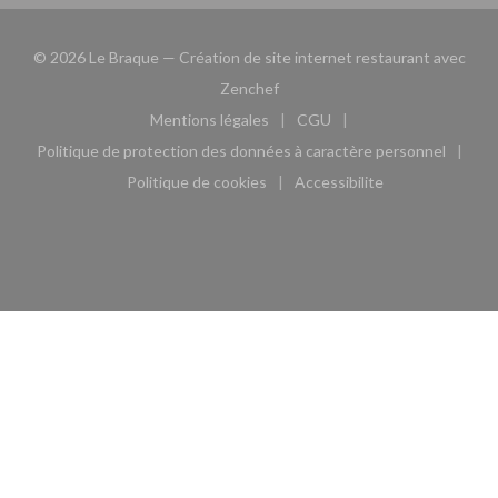
© 2026 Le Braque — Création de site internet restaurant avec
((ouvre une nouvelle fenêtre))
Zenchef
Mentions légales
CGU
((ouvre une nouvelle fenêtre))
((ouvre une nouvelle fen
Politique de protection des données à caractère personnel
((ouvre une nouvelle fenêtre))
Politique de cookies
Accessibilite
((ouvre une nouvelle fenêtre))
((ouvre une nouvelle fe