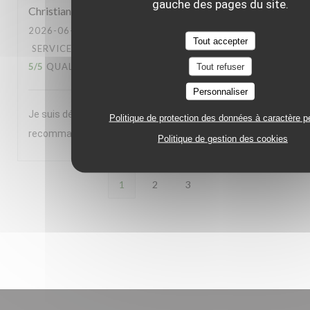
gauche des pages du site.
Christian
L
2026-06-23
- 20:00 - COUVERTS 2
Tout accepter
SERVICE
:
5
/5
AMBIANCE
:
5
/5
CUISINE
:
5
/5
QUALITÉ / PRIX
:
5
/5
Tout refuser
Personnaliser
Je suis déjà venu 5 à 6 fois et je reviendrais. Je le
Politique de protection des données à caractère p
recommande à des amis
Politique de gestion des cookies
1
2
3