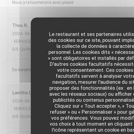
Nous y retournerons avec plaisir
Theo
R
Le restaurant et ses partenaires utili
2026-06-30
- 20:00 - COUVERTS 2
des cookies sur ce site, pouvant impli
SERVICE
:
5
/5
AMBIANCE
:
5
/5
CUISINE
:
la collecte de données à caractèr
5
/5
QUALITÉ / PRIX
:
5
/5
personnel. Les cookies dits « nécessa
» sont obligatoires et installés par dé
D'autres cookies facultatifs nécessi
votre consentement. Ces cookies
De kwaliteit van het souper was enorm
facultatifs servent à analyser votr
navigation, mesurer l'audience du sit
proposer des fonctionnalités (ex : en 
Laetitia
D
avec les réseaux sociaux) ou afficher
publicités ou contenus personnalisé
2026-06-30
- 13:00 - COUVERTS 2
Cliquez sur « Tout accepter », « To
SERVICE
:
5
/5
AMBIANCE
:
5
/5
CUISINE
:
refuser » ou « Personnaliser » pour gé
5
/5
QUALITÉ / PRIX
:
5
/5
vos préférences. Vous pouvez modif
vos choix à tout moment en cliquant 
l'icône représentant un cookie en ba