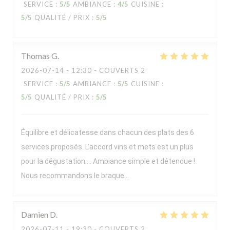
SERVICE
:
5
/5
AMBIANCE
:
4
/5
CUISINE
:
5
/5
QUALITÉ / PRIX
:
5
/5
Thomas
G
2026-07-14
- 12:30 - COUVERTS 2
SERVICE
:
5
/5
AMBIANCE
:
5
/5
CUISINE
:
5
/5
QUALITÉ / PRIX
:
5
/5
Équilibre et délicatesse dans chacun des plats des 6
services proposés. L’accord vins et mets est un plus
pour la dégustation…. Ambiance simple et détendue !
Nous recommandons le braque…
Damien
D
2026-07-11
- 19:30 - COUVERTS 2