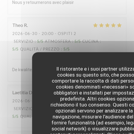
Nous y retournerons avec plaisir
Theo
R
2026-06-30
- 20:00 - OSPITI 2
SERVIZIO
:
5
/5
ATMOSFERA
:
5
/5
CUCINA
:
5
/5
QUALITÀ / PREZZO
:
5
/5
Il ristorante e i suoi partner utiliz
De kwaliteit van het souper was enorm
cookies su questo sito, che poss
comportare la raccolta di dati person
cookies denominati «necessari» s
Laetitia
D
obbligatori e installati per imposta
predefinita. Altri cookies opziona
2026-06-30
- 13:00 - OSPITI 2
richiedono il tuo consenso. Questi c
SERVIZIO
:
5
/5
ATMOSFERA
:
5
/5
CUCINA
:
opzionali servono per analizzare la
navigazione, misurare l'audience del 
5
/5
QUALITÀ / PREZZO
:
5
/5
fornire funzionalità (ad esempio, leg
social network) o visualizzare pubbli