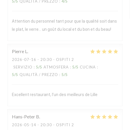
5
/5
QUALITÀ / PREZZO
:
4
/5
Attention du personnel tant pour que la qualité soit dans
le plat, le verre… un goût du local et du bon et du beau!
Pierre
L
2026-07-16
- 20:30 - OSPITI 2
SERVIZIO
:
5
/5
ATMOSFERA
:
5
/5
CUCINA
:
5
/5
QUALITÀ / PREZZO
:
5
/5
Excellent restaurant, l’un des meilleurs de Lille
Hans-Peter
B
2026-05-14
- 20:30 - OSPITI 2