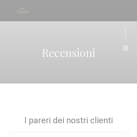
Personalizzazione delle tue scelte sui cookie
Recensioni
Inst
I pareri dei nostri clienti