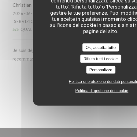
contenuti personalizzati. Clicca su '
Christian
L
tutto', 'Rifiuta tutto' o 'Personalizza
gestire le tue preferenze. Puoi modifi
2026-06-23
- 20:00 - OSPITI 2
tue scelte in qualsiasi momento cli
SERVIZIO
:
5
/5
ATMOSFERA
:
5
/5
CUCINA
:
sull'icona del cookie in basso a sinistr
5
/5
QUALITÀ / PREZZO
:
5
/5
pagine del sito.
Ok, accetta tutto
Je suis déjà venu 5 à 6 fois et je reviendrais. Je le
Rifiuta tutti i cookie
recommande à des amis
Personalizza
1
2
Politica di protezione dei dati personali
3
Politica di gestione dei cookie