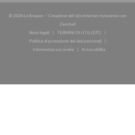
© 2026 Le Braque — Creazione del sito internet ristorante con
((apre una nuova finestra))
Zenchef
Note legali
TERMINI DI UTILIZZO
((apre una nuova finestra))
((apre una nuova finestra))
Politica di protezione dei dati personali
((apre una nuova finestra))
Informativa sui cookie
Accessibilita
((apre una nuova finestra))
((apre una nuova finest