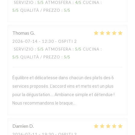
SERVIZIO
:
5
/5
ATMOSFERA
:
4
/5
CUCINA
:
5
/5
QUALITÀ / PREZZO
:
5
/5
Thomas
G
2026-07-14
- 12:30 - OSPITI 2
SERVIZIO
:
5
/5
ATMOSFERA
:
5
/5
CUCINA
:
5
/5
QUALITÀ / PREZZO
:
5
/5
Équilibre et délicatesse dans chacun des plats des 6
services proposés. L’accord vins et mets est un plus
pour la dégustation…. Ambiance simple et détendue !
Nous recommandons le braque…
Damien
D
2026-07-11
- 19:30 - OSPITI 2