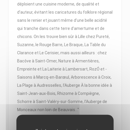
déploient une cuisine moderne, de qualité et
d’auteur, évitant les caricatures du folklore régional
sans le renier et jouant même d’une belle acidité
qui tranche dans cette terre d’amertume et de
chicons. On les trouve bien sûr à Lille chez Pureté,
Suzanne, le Rouge Barre, Le Braque, La Table du
Clarance et Le Cerisier, mais aussi ailleurs : chez
Bacôve à Saint-Omer, Nature à ­Armentières,
Empreinte et La ­Laiterie à ­Lambersart, RozÓ et ­
Saisons à Marcq-en-Barœul, ­Arborescence à Croix,
La Plage à Audresselles, l’Auberge À la bonne idée à
Saint-Jean-aux-Bois, ­Rhizome à Compiègne,
Schorre à Saint-Valéry-sur-Somme, ­l’Auberge de
Monceaux non loin de ­Beauvais…"
((APRE UNA NUOVA FINESTRA))
VEDI L'ARTICOLO