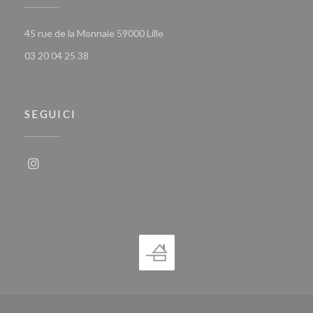
((apre una nuova finestra))
45 rue de la Monnaie 59000 Lille
03 20 04 25 38
SEGUICI
Instagram ((apre una nuova finestra))