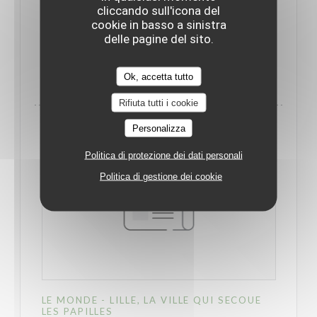
produits et de la nature. Des passions que le chef
cliccando sull'icona del
du Braque associe pour régaler ses clients".
cookie in basso a sinistra
delle pagine del sito.
((APRE UNA NUOVA FINESTRA))
LEGGI L'ARTICOLO
Ok, accetta tutto
Rifiuta tutti i cookie
Personalizza
Politica di protezione dei dati personali
Politica di gestione dei cookie
LE MONDE - LILLE, LA VILLE QUI SECOUE
LES PAPILLES