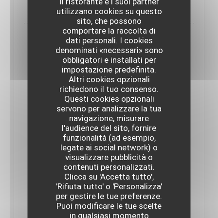
Il ristorante e i suoi partner
utilizzano cookies su questo
sito, che possono
comportare la raccolta di
dati personali. I cookies
denominati «necessari» sono
obbligatori e installati per
impostazione predefinita.
Altri cookies opzionali
richiedono il tuo consenso.
Questi cookies opzionali
servono per analizzare la tua
navigazione, misurare
l'audience del sito, fornire
funzionalità (ad esempio,
legate ai social network) o
visualizzare pubblicità o
TERRES ET TERRITOIRES - RENCONTRE
AVEC LE CHEF DAMIEN LAFORCE
contenuti personalizzati.
17/02/2023
Clicca su 'Accetta tutto',
'Rifiuta tutto' o 'Personalizza'
per gestire le tue preferenze.
Puoi modificare le tue scelte
"Damien Laforce est un amoureux des bons
in qualsiasi momento