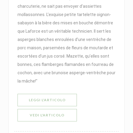
charcuterie, ne sait pas envoyer d’assiettes
mollassonnes. L’exquise petite tartelette oignon-
sabayon à la bière des mises en bouche démontre
que Laforce est un véritable technicien. Il sert les
asperges blanches enroulées d’une ventrèche de
porc maison, parsemées de fleurs de moutarde et
escortées d’un jus corsé. Mazette, qu’elles sont
bonnes, ces flamberges flamandes en fourreau de
cochon, avec une brunoise asperge-ventrèche pour
la mâche!"
((APRE UNA NUOVA FINESTRA))
LEGGI L'ARTICOLO
((APRE UNA NUOVA FINESTRA))
VEDI L'ARTICOLO