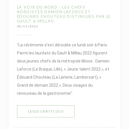
LA VOIX DU NORD - LES CHEFS
NORDISTES DAMIEN LAFORCE ET
ÉDOUARD CHOUTEAU DISTINGUÉS PAR LE
GAULT & MILLAU
30/11/2021
"La cérémonie s’est déroulée ce lundi soir à Paris.
Parmi les lauréats du Gault & Millau 2022 figurent
deux jeunes chefs de la métropole lilloise : Damien
Laforce (Le Braque, Lille), « Jeune talent 2022 », et
Édouard Chouteau (La Laiterie, Lambersart), «
Grand de demain 2022 ». Deux visages du
renouveau de la gastronomie".
((APRE UNA NUOVA FINESTRA))
LEGGI L'ARTICOLO