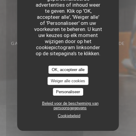
advertenties of inhoud weer
te geven. Klik op 'OK,
accepteer alle', 'Weiger alle'
of 'Personaliseer' om uw
voorkeuren te beheren. U kunt
uw keuzes op elk moment
wijzigen door op het
GASTRONOMISCH RESTAURANT
45 RUE DE
cookiepictogram linksonder
LA MONNAIE 59000 LILLE
op de sitepagina's te klikken.
OK, accepteer alle
Weiger alle cookies
Personaliseer
Beleid voor de bescherming van
persoonsgegevens
Cookiebeleid