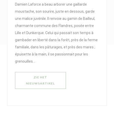
Damien Laforce a beau arborer une gaillarde
moustache, son sourire, juste en dessous, garde
une malice juvénile. Il renvoie au gamin de Bailleul,
charmante commune des Flandres, posée entre
Lille et Dunkerque. Celui qui passait son temps à
gambader en liberté dans la forêt, près de la ferme
familiale, dans les pâturages, et près des mares ;
épuisette à la main, il se passionnait pour les
grenouilles…
ZIE HET
((OPENT IN EEN NIEUW VENSTER))
NIEUWSARTIKEL