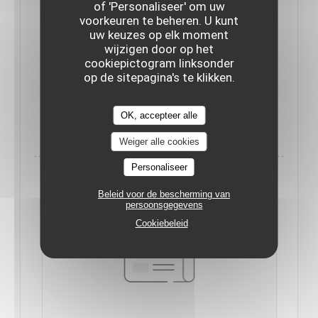
of 'Personaliseer' om uw
voorkeuren te beheren. U kunt
"Damien Laforce est un amoureux des bons
uw keuzes op elk moment
wijzigen door op het
produits et de la nature. Des passions que le chef
cookiepictogram linksonder
du Braque associe pour régaler ses clients".
op de sitepagina's te klikken.
OK, accepteer alle
((OPENT IN EEN NIEUW VENSTER)
LEES HET ARTIKEL
Weiger alle cookies
Personaliseer
Beleid voor de bescherming van
persoonsgegevens
Cookiebeleid