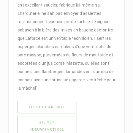
est excellent saucier, fabrique lui-même sa
charcuterie, ne sait pas envoyer d’assiettes
mollassonnes. L’exquise petite tartelette oignon-
sabayon à la bière des mises en bouche démontre
que Laforce est un véritable technicien. Il sert les
asperges blanches enroulées d’une ventrèche de
porc maison, parsemées de fleurs de moutarde et
escortées d’un jus corsé. Mazette, qu’elles sont
bonnes, ces flamberges flamandes en fourreau de
cochon, avec une brunoise asperge-ventrèche pour
la mâche!"
((OPENT IN EEN NIEUW VENSTER)
LEES HET ARTIKEL
ZIE HET
((OPENT IN EEN NIEUW VENSTER))
NIEUWSARTIKEL