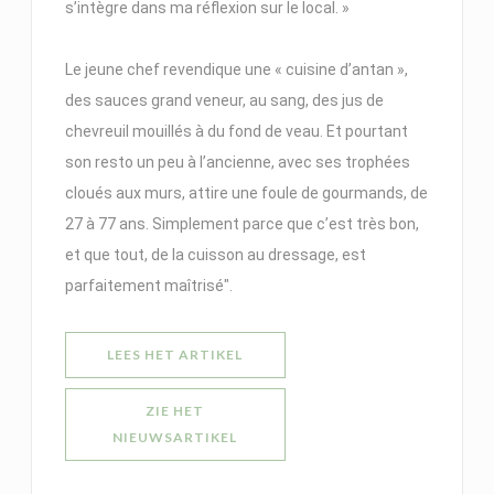
s’intègre dans ma réflexion sur le local. »
Le jeune chef revendique une « cuisine d’antan »,
des sauces grand veneur, au sang, des jus de
chevreuil mouillés à du fond de veau. Et pourtant
son resto un peu à l’ancienne, avec ses trophées
cloués aux murs, attire une foule de gourmands, de
27 à 77 ans. Simplement parce que c’est très bon,
et que tout, de la cuisson au dressage, est
parfaitement maîtrisé".
((OPENT IN EEN NIEUW VENSTER)
LEES HET ARTIKEL
ZIE HET
((OPENT IN EEN NIEUW VENSTER))
NIEUWSARTIKEL