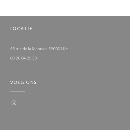
LOCATIE
((opent in een nieuw venster))
45 rue de la Monnaie 59000 Lille
03 20 04 25 38
VOLG ONS
Instagram ((opent in een nieuw venster))