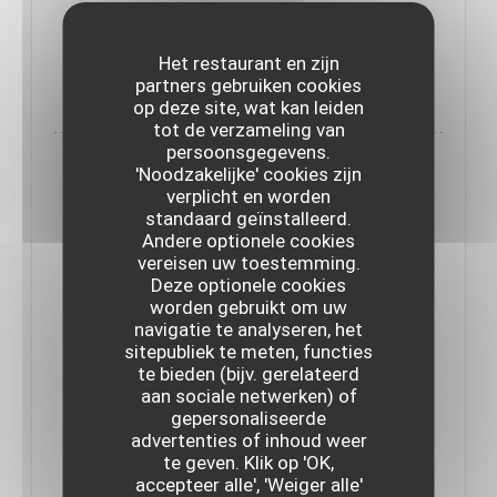
ZIE HET
Het restaurant en zijn
((OPENT IN EEN NIEUW VENSTER))
NIEUWSARTIKEL
partners gebruiken cookies
op deze site, wat kan leiden
tot de verzameling van
persoonsgegevens.
'Noodzakelijke' cookies zijn
verplicht en worden
standaard geïnstalleerd.
Andere optionele cookies
vereisen uw toestemming.
Deze optionele cookies
worden gebruikt om uw
navigatie te analyseren, het
sitepubliek te meten, functies
te bieden (bijv. gerelateerd
aan sociale netwerken) of
gepersonaliseerde
advertenties of inhoud weer
TERRES ET TERRITOIRES - RENCONTRE
AVEC LE CHEF DAMIEN LAFORCE
te geven. Klik op 'OK,
17/02/2023
accepteer alle', 'Weiger alle'