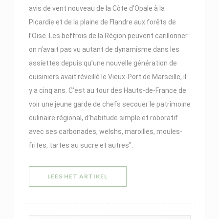
avis de vent nouveau de la Côte d’Opale à la
Picardie et de la plaine de Flandre aux forêts de
l’Oise. Les beffrois de la Région peuvent carillonner :
on n’avait pas vu autant de ­dynamisme dans les
assiettes depuis qu’une nouvelle génération de
cuisiniers avait réveillé le Vieux-Port de ­Marseille, il
y a cinq ans. C’est au tour des Hauts-de‑France de
voir une jeune garde de chefs secouer le patrimoine
culinaire régional, d’habitude simple et roboratif
avec ses carbonades, welshs, maroilles, moules-
frites, tartes au sucre et autres".
((OPENT IN EEN NIEUW VENSTER)
LEES HET ARTIKEL