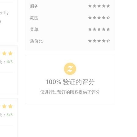
服务
ently
氛围
e
菜单
质价比
比
:
4
/5
100% 验证的评分
仅进行过预订的顾客提供了评分
比
:
5
/5