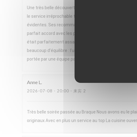
Une très belle découverte ! Nous avons passé un excelle
le service irréprochable tout au long du repas. Un gran
évidentes. Ses recommandations de vins, parfois issues 
parfait accord avec les plats. Le menu, très végétal et h
était parfaitement assaisonnée, pleine de saveurs et se
beaucoup d’équilibre : l’un très frais, l’autre plus réconf
portée par une équipe passionnée. Nous avons adoré cett
Anne
L
2026-07-08
- 20:00 - 来宾 2
Très belle soirée passée au Braque Nous avons eu le plai
originaux Avec en plus un service au top La cuisine ouver