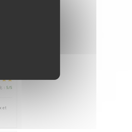
ux et
t
 en
iette
,
比
:
5
/5
x et