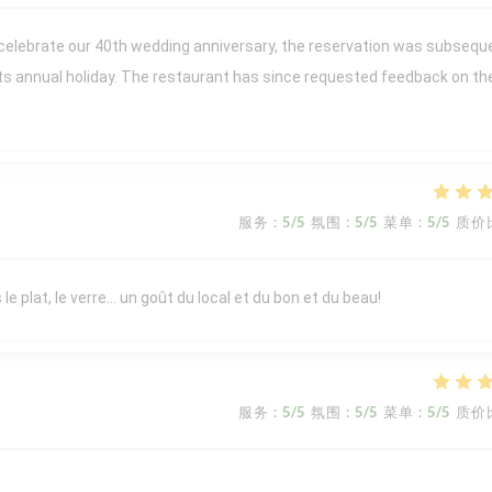
 celebrate our 40th wedding anniversary, the reservation was subsequ
its annual holiday. The restaurant has since requested feedback on th
服务
:
5
/5
氛围
:
5
/5
菜单
:
5
/5
质价
le plat, le verre… un goût du local et du bon et du beau!
服务
:
5
/5
氛围
:
5
/5
菜单
:
5
/5
质价