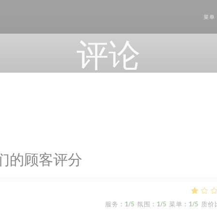
菜单
评论
们的顾客评分
服务
:
1
/5
氛围
:
1
/5
菜单
:
1
/5
质价