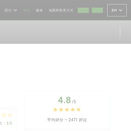
ZH
照片
评论
媒体
地图和联系方式
((在新窗口中打开))
((在新窗口中打开))
Ins
4.8
/5
平均评分 —
2471 评论
比
:
1
/5