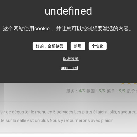
nt moment chez « Le Braque » ce samedi soir. L’accueil a été chaleure
d bravo à notre serveuse, dont les connaissances en sommellerie étaien
de domaines plus confidentiels, étaient toujours justes, originales et
这个网站使用cookie， 并让您可以控制想要激活的内容。
erbacé, apportait une belle fraîcheur, idéale pour la saison. Chaque ass
rvie en portions généreuses. Les desserts concluaient le repas avec
好的，全部接受
禁用
个性化
ortant, tout en restant léger. Une cuisine précise, créative et généreuse
保密政策
e expérience et reviendrons avec grand plaisir !
undefined
服务
:
4
/5
氛围
:
5
/5
菜单
:
5
/5
质价
sir de déguster le menu en 5 services Les plats étaient jolis, savoureu
te sur la salle est un plus Nous y retournerons avec plaisir