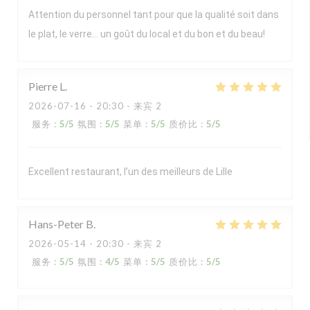
Attention du personnel tant pour que la qualité soit dans
le plat, le verre… un goût du local et du bon et du beau!
Pierre
L
2026-07-16
- 20:30 - 来宾 2
服务
:
5
/5
氛围
:
5
/5
菜单
:
5
/5
质价比
:
5
/5
Excellent restaurant, l’un des meilleurs de Lille
Hans-Peter
B
2026-05-14
- 20:30 - 来宾 2
服务
:
5
/5
氛围
:
4
/5
菜单
:
5
/5
质价比
:
5
/5