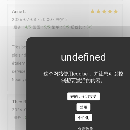
Anne
L
2026-07-08
- 20:00 - 来宾 2
服务
:
4
/5
氛围
:
5
/5
菜单
:
5
/5
质价比
:
5
/5
Très belle soirée passée au Braque Nous avons eu le
plaisir de déguster le menu en 5 services Les plats
étaient jolis, savoureux et originaux Avec en plus un
service au top La cuisine ouverte sur la salle est un plus
这个网站使用cookie， 并让您可以控
Nous y retournerons avec plaisir
制想要激活的内容。
好的，全部接受
Theo
R
禁用
2026-06-30
- 20:00 - 来宾 2
服务
:
5
/5
氛围
:
5
/5
菜单
:
5
/5
质价比
:
5
/5
个性化
保密政策