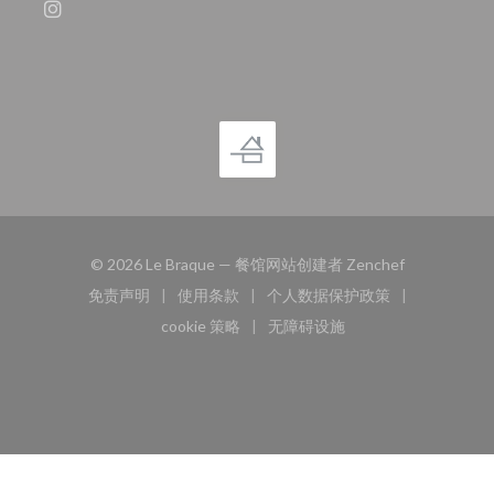
Instagram ((在新窗口中打开))
((在新窗口中
© 2026 Le Braque — 餐馆网站创建者
Zenchef
免责声明
使用条款
个人数据保护政策
((在新窗口中打开))
((在新窗口中打开))
((在新窗口中打开))
cookie 策略
无障碍设施
((在新窗口中打开))
((在新窗口中打开))