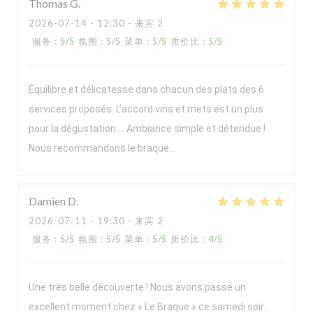
Thomas
G
2026-07-14
- 12:30 - 来宾 2
服务
:
5
/5
氛围
:
5
/5
菜单
:
5
/5
质价比
:
5
/5
Équilibre et délicatesse dans chacun des plats des 6
services proposés. L’accord vins et mets est un plus
pour la dégustation…. Ambiance simple et détendue !
Nous recommandons le braque…
Damien
D
2026-07-11
- 19:30 - 来宾 2
服务
:
5
/5
氛围
:
5
/5
菜单
:
5
/5
质价比
:
4
/5
Une très belle découverte ! Nous avons passé un
excellent moment chez « Le Braque » ce samedi soir.