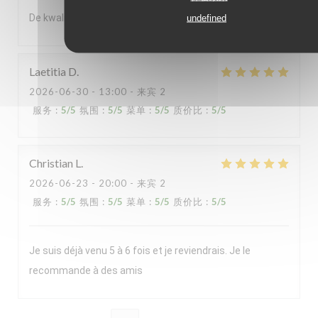
De kwaliteit van het souper was enorm
undefined
Laetitia
D
2026-06-30
- 13:00 - 来宾 2
服务
:
5
/5
氛围
:
5
/5
菜单
:
5
/5
质价比
:
5
/5
Christian
L
2026-06-23
- 20:00 - 来宾 2
服务
:
5
/5
氛围
:
5
/5
菜单
:
5
/5
质价比
:
5
/5
Je suis déjà venu 5 à 6 fois et je reviendrais. Je le
recommande à des amis