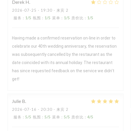
Derek
H
2026-07-25
- 19:30 - 来宾 2
服务
:
1
/5
氛围
:
1
/5
菜单
:
1
/5
质价比
:
1
/5
Having made a confirmed reservation on-line in order to
celebrate our 40th wedding anniversary, the reservation
was subsequently cancelled by the restaurant as the
date coincided with its annual holiday. The restaurant
has since requested feedback on the service we didn't
get!
Julie
B
2026-07-16
- 20:30 - 来宾 2
服务
:
5
/5
氛围
:
5
/5
菜单
:
5
/5
质价比
:
4
/5