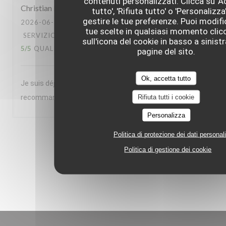
contenuti personalizzati. Clicca su '
Christian
L
tutto', 'Rifiuta tutto' o 'Personalizza
gestire le tue preferenze. Puoi modifi
2026-06-23
- 20:00 - OSPITI 2
tue scelte in qualsiasi momento cli
SERVIZIO
:
5
/5
ATMOSFERA
:
5
/5
CUCINA
:
sull'icona del cookie in basso a sinistr
5
/5
QUALITÀ / PREZZO
:
5
/5
pagine del sito.
Ok, accetta tutto
Je suis déjà venu 5 à 6 fois et je reviendrais. Je le
Rifiuta tutti i cookie
recommande à des amis
Personalizza
1
2
Politica di protezione dei dati personali
3
Politica di gestione dei cookie