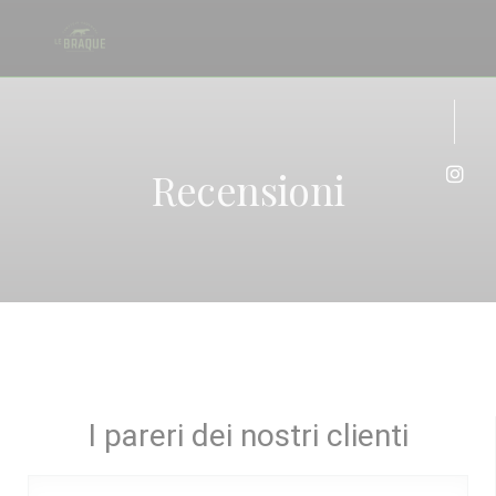
Personalizzazione delle tue scelte sui cookie
Recensioni
Inst
I pareri dei nostri clienti