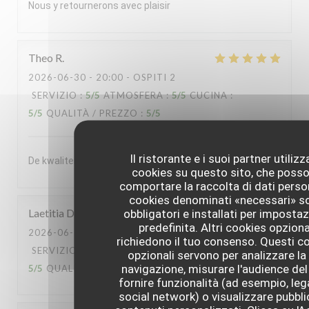
Nous y retournerons avec plaisir
Theo
R
2026-06-30
- 20:00 - OSPITI 2
SERVIZIO
:
5
/5
ATMOSFERA
:
5
/5
CUCINA
:
5
/5
QUALITÀ / PREZZO
:
5
/5
Il ristorante e i suoi partner utiliz
De kwaliteit van het souper was enorm
cookies su questo sito, che poss
comportare la raccolta di dati person
cookies denominati «necessari» s
Laetitia
D
obbligatori e installati per imposta
predefinita. Altri cookies opziona
2026-06-30
- 13:00 - OSPITI 2
richiedono il tuo consenso. Questi c
SERVIZIO
:
5
/5
ATMOSFERA
:
5
/5
CUCINA
:
opzionali servono per analizzare la
navigazione, misurare l'audience del 
5
/5
QUALITÀ / PREZZO
:
5
/5
fornire funzionalità (ad esempio, leg
social network) o visualizzare pubbli