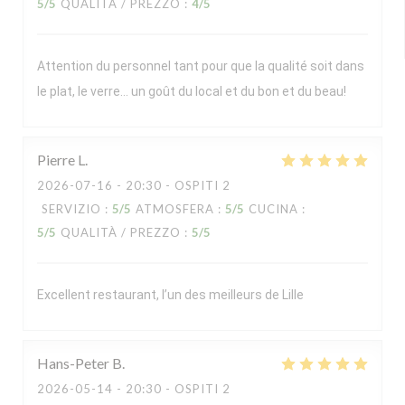
5
/5
QUALITÀ / PREZZO
:
4
/5
Attention du personnel tant pour que la qualité soit dans
le plat, le verre… un goût du local et du bon et du beau!
Pierre
L
2026-07-16
- 20:30 - OSPITI 2
SERVIZIO
:
5
/5
ATMOSFERA
:
5
/5
CUCINA
:
5
/5
QUALITÀ / PREZZO
:
5
/5
Excellent restaurant, l’un des meilleurs de Lille
Hans-Peter
B
2026-05-14
- 20:30 - OSPITI 2