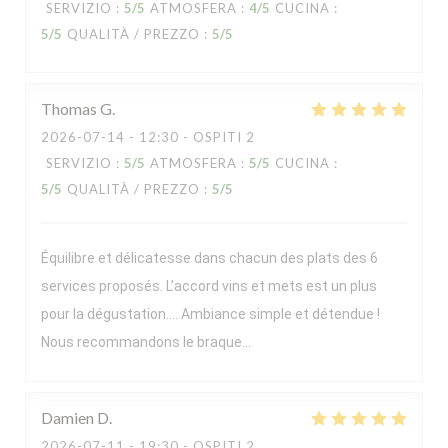
SERVIZIO
:
5
/5
ATMOSFERA
:
4
/5
CUCINA
:
5
/5
QUALITÀ / PREZZO
:
5
/5
Thomas
G
2026-07-14
- 12:30 - OSPITI 2
SERVIZIO
:
5
/5
ATMOSFERA
:
5
/5
CUCINA
:
5
/5
QUALITÀ / PREZZO
:
5
/5
Équilibre et délicatesse dans chacun des plats des 6
services proposés. L’accord vins et mets est un plus
pour la dégustation…. Ambiance simple et détendue !
Nous recommandons le braque…
Damien
D
2026-07-11
- 19:30 - OSPITI 2