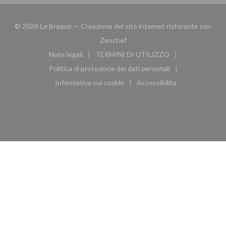
© 2026 Le Braque — Creazione del sito internet ristorante con
((apre una nuova finestra))
Zenchef
Note legali
TERMINI DI UTILIZZO
((apre una nuova finestra))
((apre una nuova finestra))
Politica di protezione dei dati personali
((apre una nuova finestra))
Informativa sui cookie
Accessibilita
((apre una nuova finestra))
((apre una nuova finest